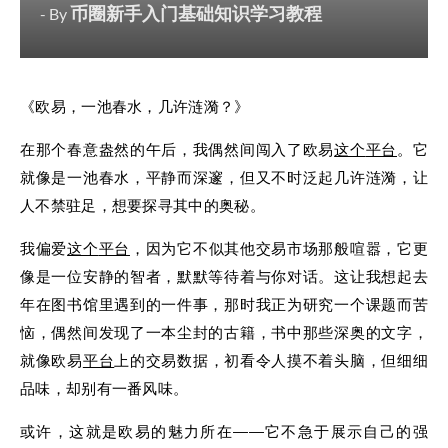
币圈新手入门基础知识学习教程
- By
《欧易，一池春水，几许涟漪？》
在那个春意盎然的午后，我偶然间闯入了欧易
这个
平台
。它
就像是一池春水，平静而深邃，但又不时泛起几许涟漪，让
人不禁驻足，想要探寻其中的奥秘。
我偏爱
这个
平台
，因为它不似其他交易市场那般喧嚣，它更
像是一位安静的智者，默默等待着与你对话。这让我想起去
年在图书馆里遇到的一件事，那时我正为研究一个课题而苦
恼，偶然间发现了一本尘封的古籍，书中那些深奥的文字，
就像欧易
平台
上的交易数据，初看令人摸不着头脑，但细细
品味，却别有一番风味。
或许，这就是欧易的魅力所在——它不急于展示自己的强