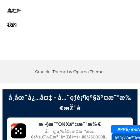
高杠杆
我的
Graceful Theme by
Optima Themes