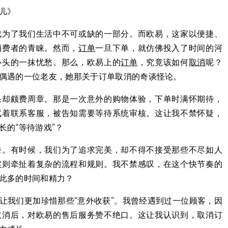
儿》
成为了我们生活中不可或缺的一部分。而欧易，这家以便捷、
消费者的青睐。然而，
订单
一旦下单，就仿佛投入了时间的河
心头的一抹忧愁。那么，欧易上的
订单
，究竟该如何
取消
呢？
偶遇的一位老友，她那关于订单取消的奇谈怪论。
果却颇费周章。那是一次意外的购物体验，下单时满怀期待，
试着联系客服，被告知需要等待系统审核。这让我不禁怀疑，
长的“等待游戏”？
奈。有时候，我们为了追求完美，却不得不接受那些不尽如人
实则牵扯着复杂的流程和规则。我不禁感叹，在这个快节奏的
此多的时间和精力？
让我们更加珍惜那些“意外收获”。我曾经遇到过一位顾客，因
取消后，对欧易的售后服务赞不绝口。这让我认识到，取消订