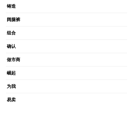
铸造
阔腿裤
组合
确认
做市商
崛起
为我
易卖