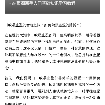
币圈新手入门基础知识学习教程
- By
《欧易
止盈
的智慧之旅：如何驾驭
市场
的脉搏？》
在金融的大潮中，欧易
止盈
如同一位高明的舵手，引导着投
资者在波涛汹涌的
市场
中找到自己的航向。然而，如何操作
欧易止盈，这不仅仅是一门技术，更是一种智慧的体现。这
让我不禁想起去年在股市中的一位老朋友，他总是能在
市场
波动中稳如泰山，他的秘诀，或许就在欧易止盈的巧妙运用
之中。
首先，我们要明白，欧易止盈并非简单的设置一个目标价
格，然后坐等收益的到来。这让我想起我曾尝试过的一个方
法，就是盲目跟风，看到别人赚钱就急忙入市，结果往往是
亏损离场。这让我不禁怀疑，真正的止盈，或许是一种对市
场的深刻理解。