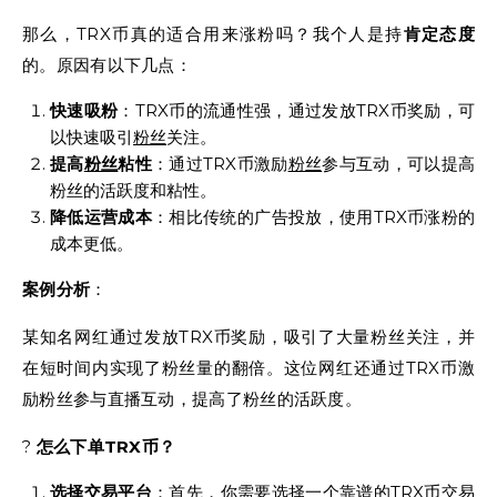
那么，TRX币真的适合用来涨粉吗？我个人是持
肯定态度
的。原因有以下几点：
快速吸粉
：TRX币的流通性强，通过发放TRX币奖励，可
以快速吸引
粉丝
关注。
提高
粉丝
粘性
：通过TRX币激励
粉丝
参与互动，可以提高
粉丝的活跃度和粘性。
降低运营成本
：相比传统的广告投放，使用TRX币涨粉的
成本更低。
案例分析
：
某知名网红通过发放TRX币奖励，吸引了大量粉丝关注，并
在短时间内实现了粉丝量的翻倍。这位网红还通过TRX币激
励粉丝参与直播互动，提高了粉丝的活跃度。
?
怎么下单TRX币？
选择
交易平台
：首先，你需要
选择
一个靠谱的TRX币交易