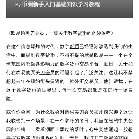
币圈新手入门基础知识学习教程
- By
《欧易购美
刀会
员，一场关于数字
货币
的奇妙旅程》
在这个信息爆炸的时代，数字
货币
已经逐渐渗透到我们的生
活中。而提到数字货币，不得不提的就是欧易——一个在全
球范围内都颇具影响力的数字货币交易平台。近日，关于如
何在欧易购买美
刀会
员的话题引起了广泛关注。这让我不禁
想起去年在纽约街头偶遇的一位外汇交易员，他告诉我，在
这个数字货币的世界里，每一次交易都像是在进行一场冒
险。
或许你会问，为什么我会对购买美
刀会
员如此感兴趣？这让
我联想到一个场景：在一个寒冷的冬日，我坐在纽约中央公
园的长椅上，看着湖面上飘过的落叶，心中突然涌起一股想
要探索数字货币世界的冲动。于是，我打开了欧易的官网，