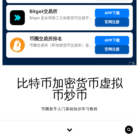
Skip to content
比特币加密货币虚拟
币炒币
币圈新手入门基础知识学习教程