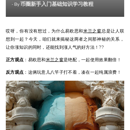
币圈新手入门基础知识学习教程
- By
哎呀，你有没有想过，为什么易欧思和
米兰
之窗
总是让人联
想到一起？今天，咱们就来揭秘这两者之间那神秘的关系，
让你涨知识的同时，还能找到涨人气的好方法！??
正方观点
：易欧思和
米兰
之窗
是绝配，一起使用效果翻倍！
反方观点
：这俩玩意儿八竿子打不着，凑在一起纯属浪费！