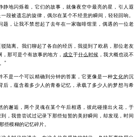
静静地闪烁着，它们的故事，就像夜空中最亮的星，引人遐
是一段被遗忘的旋律，偶尔在某个不经意的瞬间，轻轻回响。
问题，让我不禁想起了去年在一家咖啡馆里，偶遇的一位老
斑驳陆离。我们聊起了各自的经历，我提到了欧易，那位老友
啊，那可是个有故事的地方，
成立
于
什么时候
，我大概也说不
。”
并不是一个可以精确到分钟的答案，它更像是一种
文化
的沉
背后，蕴含着多少人的青春记忆，承载了多少人的梦想与希
然的邂逅，两个灵魂在某个午后相遇，彼此碰撞出火花，于
想到，我曾尝试过记录下那些短暂的美好瞬间，却发现，时间
那些模糊的记忆碎片。