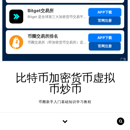
Skip to content
比特币加密货币虚拟
币炒币
币圈新手入门基础知识学习教程