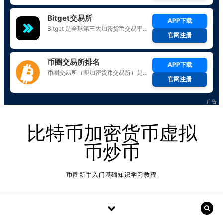
Skip to content
比特币加密货币虚拟
币炒币
币圈新手入门基础知识学习教程