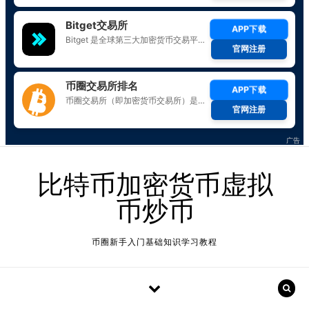
Skip to content
比特币加密货币虚拟
币炒币
币圈新手入门基础知识学习教程