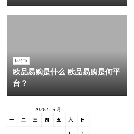
比特币
欧品易购是什么-欧品易购是何平
台？
2026 年 8 月
一
二
三
四
五
六
日
1
2