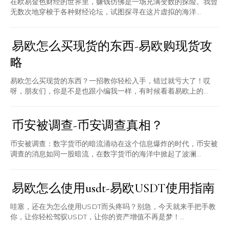
在欧易金色财经的世界里，赚钱仿佛是一场充满变数的探险。我曾
无数次地穿梭于各种财经论坛，试图探寻在这片虚拟的海洋...
易欧怎么买现货的东西-易欧购现货攻
略
易欧怎么买现货的东西？一招教你轻松入手，错过就亏大了！哎
呀，朋友们，你是不是也跟小编我一样，有时候看着易欧上的...
币安被调查-币安调查真相？
币安被调查：数字货币的暗流涌动在这个信息爆炸的时代，币安被
调查的消息如同一股暗流，在数字货币的海洋中掀起了波澜...
易欧怎么使用usdt-易欧USDT使用指南
哇塞，还在为怎么使用USDT而头疼吗？别急，今天就来手把手教
你，让你轻松驾驭USDT，让你的资产增值不再是梦！...