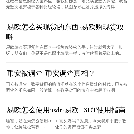
在欧易金色财经的世界里，赚钱仿佛是一场充满变数的探险。我曾
无数次地穿梭于各种财经论坛，试图探寻在这片虚拟的海洋...
易欧怎么买现货的东西-易欧购现货攻
略
易欧怎么买现货的东西？一招教你轻松入手，错过就亏大了！哎
呀，朋友们，你是不是也跟小编我一样，有时候看着易欧上的...
币安被调查-币安调查真相？
币安被调查：数字货币的暗流涌动在这个信息爆炸的时代，币安被
调查的消息如同一股暗流，在数字货币的海洋中掀起了波澜...
易欧怎么使用usdt-易欧USDT使用指南
哇塞，还在为怎么使用USDT而头疼吗？别急，今天就来手把手教
你，让你轻松驾驭USDT，让你的资产增值不再是梦！...