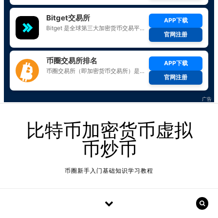
Skip to content
比特币加密货币虚拟
币炒币
币圈新手入门基础知识学习教程