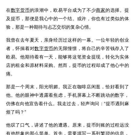
在
数字
货币
的浪潮中，欧易平台成为了不少
商家
的选择。提
及提币，那便是我心中的一个结。或许，你也有过类似的体
验，那是一种期待与忐忑交织的复杂心情。
我曾在去年夏天，亲身经历过这样的一幕。一位年轻的创业
者，怀揣着对
数字
货币
的无限憧憬，将自己的辛苦钱存入了
欧易。他期待着有一天，能够将这笔资金提现，转化为实体
店的租金和原材料采购。然而，提币的过程却成了他心中的
痛。
那是一个周末，阳光明媚。我正在咖啡店闲逛，恰好看到了
他。他的眼神中透露着焦虑，手机屏幕上不断跳动的数字，
仿佛在向他宣告着什么。我走过去，轻声询问：“提币遇到麻
烦了吗？”
他叹了口气，讲述了他的遭遇。原来，提币到账的过程远没
有他想象的那么简单。首先，需要填写一系列繁琐的信息，