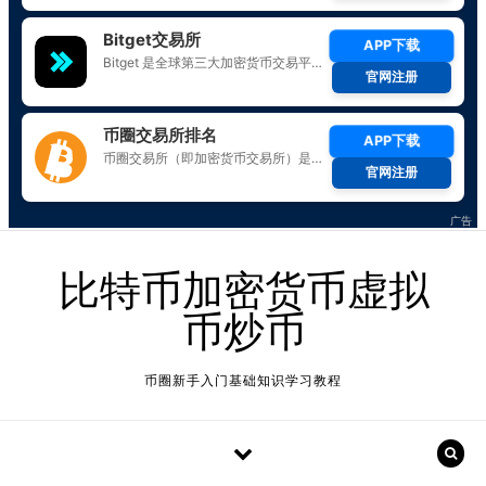
Skip to content
比特币加密货币虚拟
币炒币
币圈新手入门基础知识学习教程