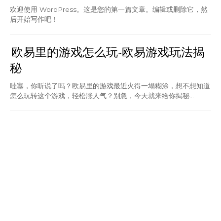
欢迎使用 WordPress。这是您的第一篇文章。编辑或删除它，然
后开始写作吧！
欧易里的游戏怎么玩-欧易游戏玩法揭
秘
哇塞，你听说了吗？欧易里的游戏最近火得一塌糊涂，想不想知道
怎么玩转这个游戏，轻松涨人气？别急，今天就来给你揭秘...
比特币是什么东西-比特何物？
比特币：一场关于信任与自由的冒险在我初次听闻比特币这个名字
时，我仿佛被卷入了一场未知的风暴。那是一种电子货币，...
欧易上okc是什么-欧易OKC是什么？
欧易上okc，一场关于社交的异想天开在这个数字时代，社交平台
如同繁星点缀在浩瀚的夜空中，每个人都是一颗独特的星...