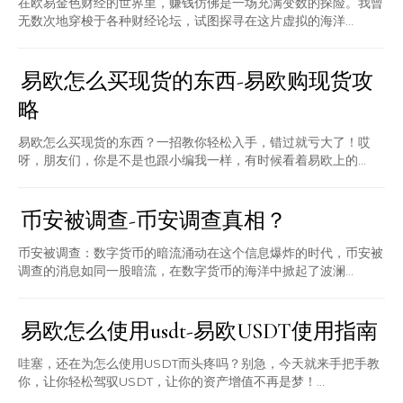
在欧易金色财经的世界里，赚钱仿佛是一场充满变数的探险。我曾
无数次地穿梭于各种财经论坛，试图探寻在这片虚拟的海洋...
易欧怎么买现货的东西-易欧购现货攻
略
易欧怎么买现货的东西？一招教你轻松入手，错过就亏大了！哎
呀，朋友们，你是不是也跟小编我一样，有时候看着易欧上的...
币安被调查-币安调查真相？
币安被调查：数字货币的暗流涌动在这个信息爆炸的时代，币安被
调查的消息如同一股暗流，在数字货币的海洋中掀起了波澜...
易欧怎么使用usdt-易欧USDT使用指南
哇塞，还在为怎么使用USDT而头疼吗？别急，今天就来手把手教
你，让你轻松驾驭USDT，让你的资产增值不再是梦！...