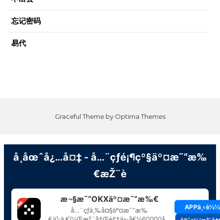
忘记密码
易代
Graceful Theme by
Optima Themes