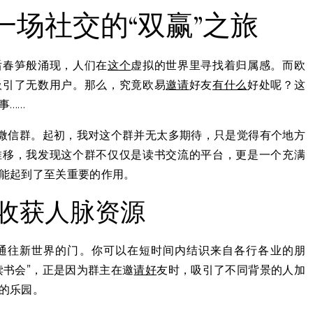
一场社交的“双赢”之旅
后春笋般涌现，人们在
这个
虚拟的世界里寻找着归属感。而欧
吸引了无数用户。那么，究竟欧易
邀请
好友
有什么
好处呢？这
事……
的微信群。起初，我对这个群并无太多期待，只是觉得有个地方
推移，我发现这个群不仅仅是读书交流的平台，更是一个充满
能起到了至关重要的作用。
收获人脉资源
通往新世界的门。你可以在短时间内结识来自各行各业的朋
读书会”，正是因为群主在邀
请好
友时，吸引了不同背景的人加
的乐园。