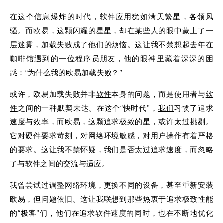
在这个信息爆炸的时代，
软件
应用犹如满天繁星，各领风
骚。而欧易，这颗闪耀的星星，却在某些人的眼中蒙上了一
层迷雾，
加载
失败成了他们的烦恼。这让我不禁想起去年在
咖啡馆遇到的一位程序员朋友，他的眼神里藏着深深的困
惑：“为什么我的欧易
加载
失败？”
或许，欧易加载失败并非
软件
本身的问题，而是使用者与
软
件
之间的一种默契未达。在这个“快时代”，
我们
习惯了追求
速度与效率，而欧易，这颗追求极致的星，或许太过挑剔。
它对硬件要求苛刻，对网络环境敏感，对用户操作有着严格
的要求。这让我不禁怀疑，
我们
是否太过追求速度，而忽略
了与软件之间的交流与适应。
我曾尝试过调整网络环境，更换不同的设备，甚至重新安装
欧易，但问题依旧。这让我联想到那些热衷于追求极致性能
的“极客”们，他们在追求软件速度的同时，也在不断地优化