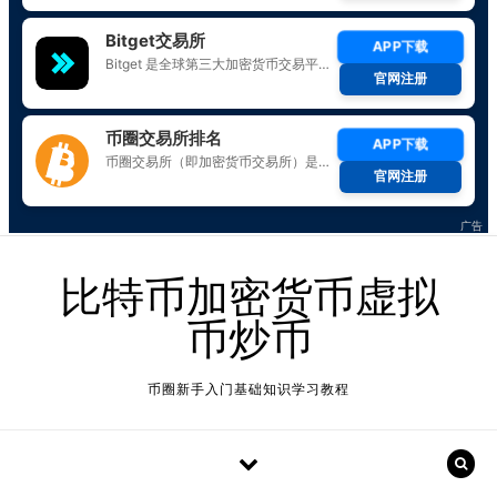
Skip to content
比特币加密货币虚拟
币炒币
币圈新手入门基础知识学习教程