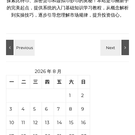
探索比特币、加密货币和虚拟币炒币的奥秘！本站是币圈新手
的完美起点，提供系统的入门基础知识学习教程，从概念解析
到实操技巧，逐步引导您理解市场规律，提升投资信心。
2026 年 8 月
一
二
三
四
五
六
日
1
2
3
4
5
6
7
8
9
10
11
12
13
14
15
16