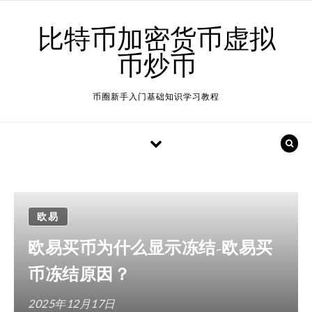
Skip to content
比特币加密货币虚拟
币炒币
币圈新手入门基础知识学习教程
欧易
欧易买币为什么显示冻结-欧易买
币冻结原因？
2025年12月17日