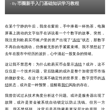
币圈新手入门基础知识学习教程
- By
在某个宁静的午后，我坐在窗前，手中捧着一杯热茶，电脑
屏幕上跳动的文字似乎在诉说着一个个数字的故事。突然，
我注意到欧易买币账户里的资产出现了“
冻结
”状态，那数字
不再自由地跳动，仿佛被无形的手紧紧束缚。我不禁想起了
去年在股市中经历的波折，心中涌起一股复杂的情绪。
这让我不禁思考：为什么欧易买币会显示
冻结
？或许，这不
仅仅是一个技术问题，背后隐藏的或许是整个加密货币市场
的微妙变化。在这个充满不确定性的世界里，数字货币的
冻
结
状态，或许是一种预警，提醒着
我们
风险的存在。
我曾尝试过从技术角度分析这个问题。或许是服务器出现了
故障，或许是资金被系统自动锁定以防止洗钱。但另一方
面，我不禁怀疑，这背后是否隐藏着更深层次的原因。比