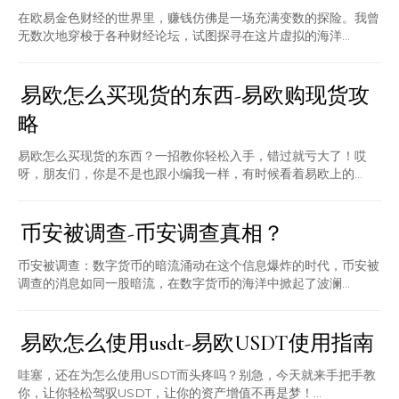
在欧易金色财经的世界里，赚钱仿佛是一场充满变数的探险。我曾
无数次地穿梭于各种财经论坛，试图探寻在这片虚拟的海洋...
易欧怎么买现货的东西-易欧购现货攻
略
易欧怎么买现货的东西？一招教你轻松入手，错过就亏大了！哎
呀，朋友们，你是不是也跟小编我一样，有时候看着易欧上的...
币安被调查-币安调查真相？
币安被调查：数字货币的暗流涌动在这个信息爆炸的时代，币安被
调查的消息如同一股暗流，在数字货币的海洋中掀起了波澜...
易欧怎么使用usdt-易欧USDT使用指南
哇塞，还在为怎么使用USDT而头疼吗？别急，今天就来手把手教
你，让你轻松驾驭USDT，让你的资产增值不再是梦！...