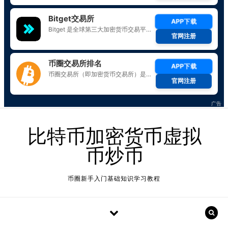
Skip to content
比特币加密货币虚拟
币炒币
币圈新手入门基础知识学习教程