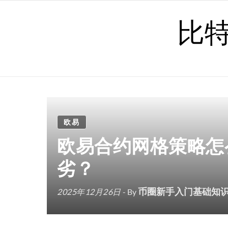
Skip to content
比
欧易
欧易合约网格策略怎
劣？
币圈新手入门基础知
2025年12月26日
- By