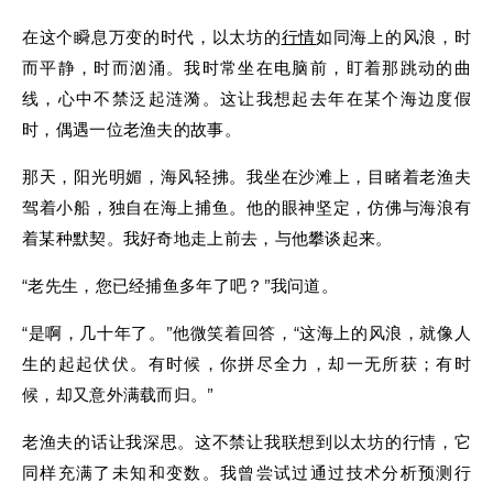
在这个瞬息万变的时代，以太坊的
行情
如同海上的风浪，时
而平静，时而汹涌。我时常坐在电脑前，盯着那跳动的曲
线，心中不禁泛起涟漪。这让我想起去年在某个海边度假
时，偶遇一位老渔夫的故事。
那天，阳光明媚，海风轻拂。我坐在沙滩上，目睹着老渔夫
驾着小船，独自在海上捕鱼。他的眼神坚定，仿佛与海浪有
着某种默契。我好奇地走上前去，与他攀谈起来。
“老先生，您已经捕鱼多年了吧？”我问道。
“是啊，几十年了。”他微笑着回答，“这海上的风浪，就像人
生的起起伏伏。有时候，你拼尽全力，却一无所获；有时
候，却又意外满载而归。”
老渔夫的话让我深思。这不禁让我联想到以太坊的行情，它
同样充满了未知和变数。我曾尝试过通过技术分析预测行