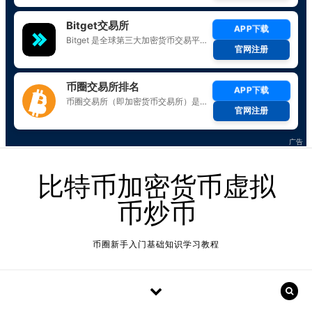
Skip to content
比特币加密货币虚拟
币炒币
币圈新手入门基础知识学习教程