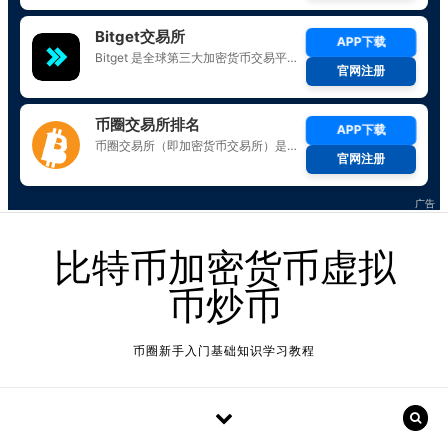
Skip to content
比特币加密货币虚拟
币炒币
币圈新手入门基础知识学习教程