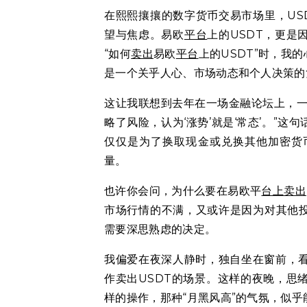
在熙熙攘攘的数字货币交易市场里，US
望与焦虑。易欧
平台
上的USDT，更是
“如何
卖出
易欧
平台
上的USDT”时，我
是一个关乎人心、市场动态和个人决策的
这让我联想到去年在一场金融论坛上，一
略了风险，认为‘涨势’就是‘常态’。”
仅仅是为了换取现金或兑换其他加密货
量。
也许你会问，为什么要在易欧平
台上
卖出
市场行情的不满，又或许是因为对其他投
需要深思熟虑的决定。
我偏爱在夜深人静时，独自坐在窗前，
作卖出USDT的场景。这样的夜晚，思
样的操作，那种“月黑风高”的气氛，似