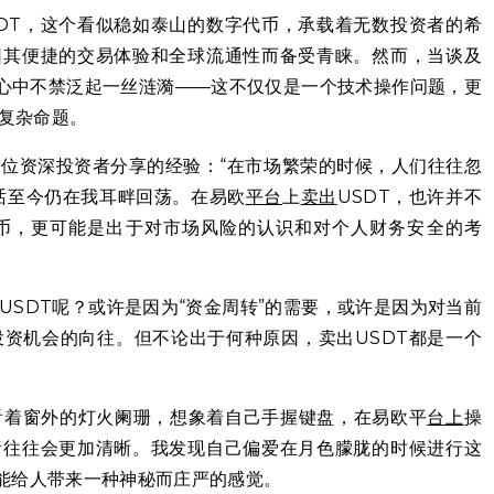
DT，这个看似稳如泰山的数字代币，承载着无数投资者的希
因其便捷的交易体验和全球流通性而备受青睐。然而，当谈及
的心中不禁泛起一丝涟漪——这不仅仅是一个技术操作问题，更
复杂命题。
位资深投资者分享的经验：“在市场繁荣的时候，人们往往忽
这句话至今仍在我耳畔回荡。在易欧
平台
上
卖出
USDT，也许并不
币，更可能是出于对市场风险的认识和对个人财务安全的考
USDT呢？或许是因为“资金周转”的需要，或许是因为对当前
资机会的向往。但不论出于何种原因，卖出USDT都是一个
看着窗外的灯火阑珊，想象着自己手握键盘，在易欧平
台上
操
绪往往会更加清晰。我发现自己偏爱在月色朦胧的时候进行这
乎能给人带来一种神秘而庄严的感觉。